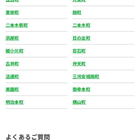
東栄町
錦町
二本木新町
二本木町
浜屋町
日の出町
姫小川町
百石町
古井町
弁天町
法連町
三河安城南町
美園町
御幸本町
明治本町
横山町
よくあるご質問