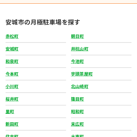
安城市の月極駐車場を探す
赤松町
朝日町
安城町
井杭山町
和泉町
今池町
今本町
宇頭茶屋町
小川町
北山崎町
桜井町
篠目町
里町
昭和町
新田町
末広町
住吉町
大東町