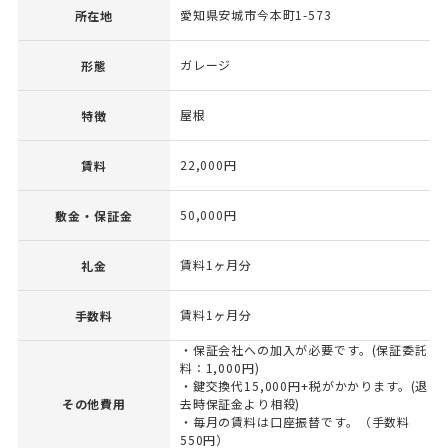
愛知県安城市今本町1-573
所在地
ガレージ
形態
屋根
特徴
22,000円
賃料
50,000円
敷金・保証金
賃料1ヶ月分
礼金
賃料1ヶ月分
手数料
・保証会社への加入が必要です。(保証委託
料：1,000円)
・鍵交換代15,000円+税がかかります。(退
その他費用
去時保証金より相殺)
・毎月の賃料は口座振替です。（手数料
550円）