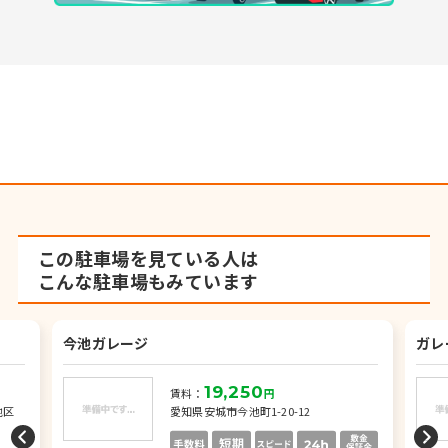
この駐車場を見ている人は
こんな駐車場もみています
今池ガレージ
ガレ
19,250
賃料：
円
地区
愛知県安城市今池町1-20-12