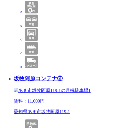
坂牧阿原コンテナ②
賃料：
11,000
円
愛知県あま市坂牧阿原119-1