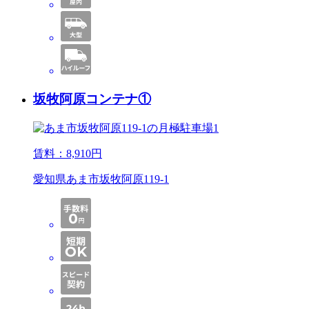
坂牧阿原コンテナ①
賃料：
8,910
円
愛知県あま市坂牧阿原119-1