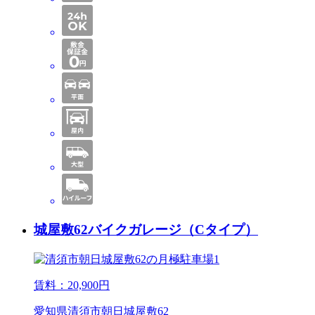
城屋敷62バイクガレージ（Cタイプ）
賃料：
20,900
円
愛知県清須市朝日城屋敷62