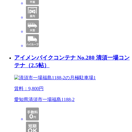
アイメンバイクコンテナ No.280 清須一場コン
テナ（2.5帖）
賃料：
9,800
円
愛知県清須市一場福島1188-2