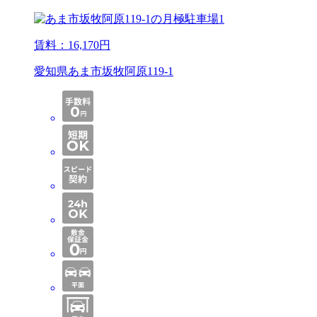
賃料：
16,170
円
愛知県あま市坂牧阿原119-1