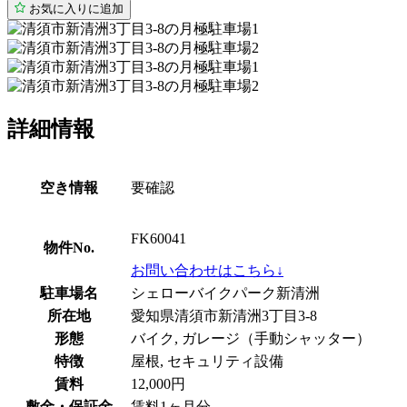
お気に入りに追加
詳細情報
空き情報
要確認
FK60041
物件No.
お問い合わせはこちら↓
駐車場名
シェローバイクパーク新清洲
所在地
愛知県清須市新清洲3丁目3-8
形態
バイク, ガレージ（手動シャッター）
特徴
屋根, セキュリティ設備
賃料
12,000円
敷金・保証金
賃料1ヶ月分