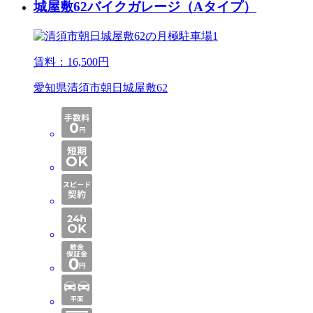
城屋敷62バイクガレージ（Aタイプ）
賃料：
16,500
円
愛知県清須市朝日城屋敷62