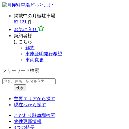
掲載中の月極駐車場
67,121
件
お気に入り
契約者様
はこちら
解約
車庫証明発行希望
車両変更
フリーワード検索
検索
主要エリア
から探す
現在地
から探す
こだわり駐車場検索
物件更新情報
3つの特長