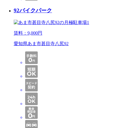
92バイクパーク
賃料：
9,000
円
愛知県あま市甚目寺八尻92