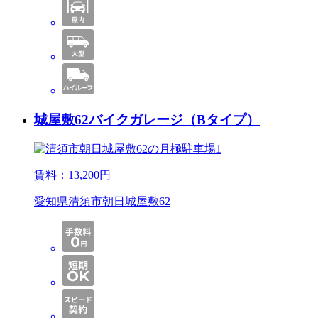
城屋敷62バイクガレージ（Bタイプ）
賃料：
13,200
円
愛知県清須市朝日城屋敷62