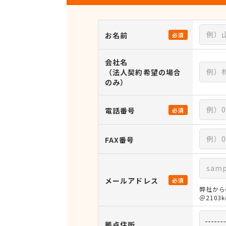
お名前
必須
会社名
（法人契約希望の場合
のみ）
電話番号
必須
FAX番号
メールアドレス
必須
弊社から
＠210
拠点住所