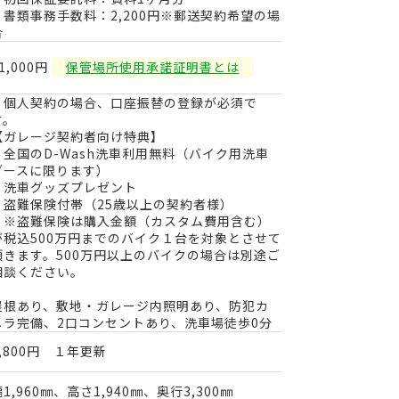
・書類事務手数料：2,200円※郵送契約希望の場
合
1,000円
保管場所使用承諾証明書とは
・個人契約の場合、口座振替の登録が必須で
す。
【ガレージ契約者向け特典】
・全国のD-Wash洗車利用無料（バイク用洗車
ブースに限ります）
・洗車グッズプレゼント
・盗難保険付帯（25歳以上の契約者様）
※盗難保険は購入金額（カスタム費用含む）
が税込500万円までのバイク１台を対象とさせて
頂きます。500万円以上のバイクの場合は別途ご
相談ください。
屋根あり、敷地・ガレージ内照明あり、防犯カ
メラ完備、2口コンセントあり、洗車場徒歩0分
8,800円 １年更新
1,960㎜、高さ1,940㎜、奥行3,300㎜