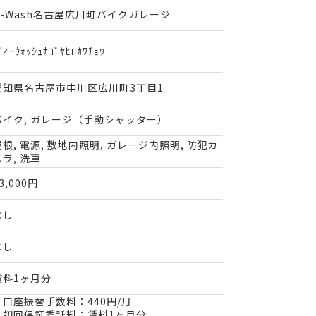
D-Wash名古屋広川町バイクガレージ
ﾞｨｰｳｫｯｼｭﾅｺﾞﾔﾋﾛｶﾜﾁｮｳ
愛知県名古屋市中川区広川町3丁目1
バイク, ガレージ（手動シャッター）
屋根, 電源, 敷地内照明, ガレージ内照明, 防犯カ
メラ, 洗車
3,000円
なし
なし
賃料1ヶ月分
・口座振替手数料：440円/月
・初回保証委託料：賃料1ヶ月分