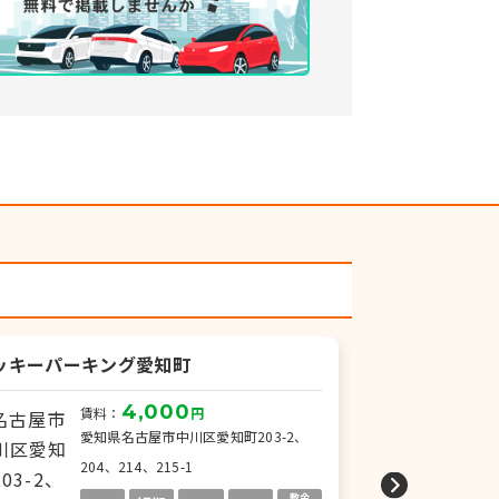
ッキーパーキング愛知町
柳島町4丁目小
4,000
賃料：
円
賃
愛知県名古屋市中川区愛知町203-2、
愛
204、214、215-1
32