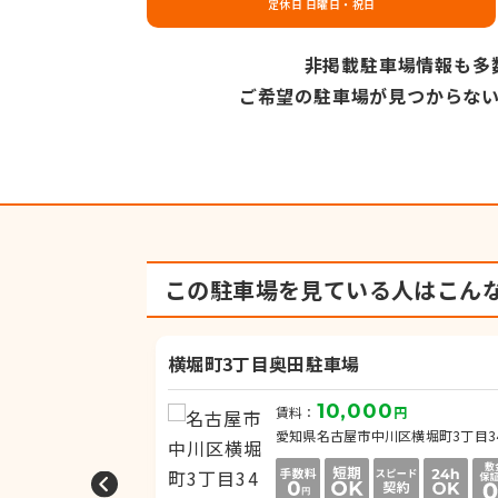
定休日 日曜日・祝日
非掲載駐車場情報も多
ご希望の駐車場が見つからな
この駐車場を見ている人は
こん
横堀町3丁目奥田駐車場
10,000
円
賃料：
円
西日置2丁目4-20
愛知県名古屋市中川区横堀町3丁目3