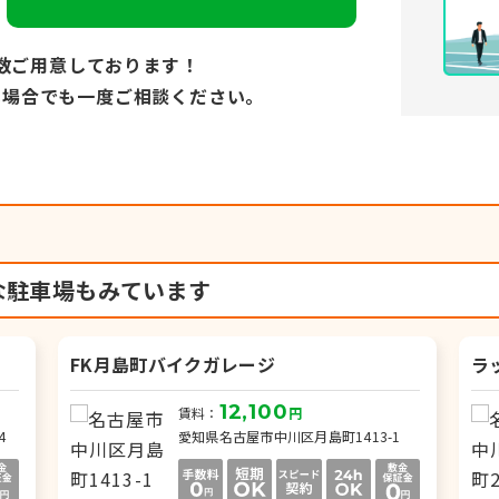
数ご用意しております！
い場合でも
一度ご相談ください。
な駐車場もみています
FK月島町バイクガレージ
ラ
12,100
賃料：
円
4
愛知県名古屋市中川区月島町1413-1