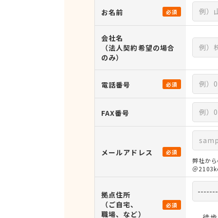
お名前
必須
会社名
（法人契約希望の場合
のみ）
電話番号
必須
FAX番号
メールアドレス
必須
弊社から
＠210
拠点住所
（ご自宅、
必須
職場、など）
徒歩