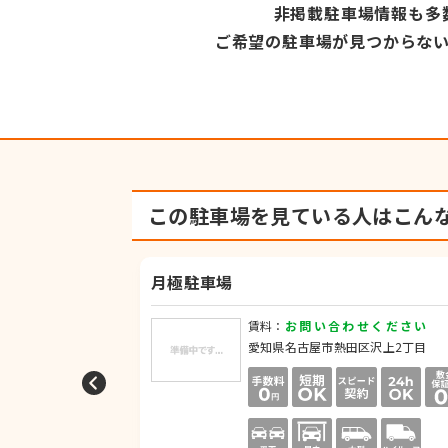
非掲載駐車場情報も多
ご希望の駐車場が見つからな
この駐車場を見ている人は
こん
駐車場
月極駐車場
せください
賃料：
お問い合わせください
沢下町2-1
愛知県名古屋市熱田区沢上2丁目