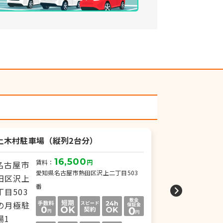
上木村駐車場（縦列2台分）
スペース金山第
16,500
賃料：
円
賃
愛知県名古屋市熱田区沢上二丁目503
愛
番