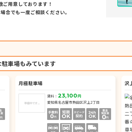
数ご用意しております！
い場合でも
一度ご相談ください。
な駐車場もみています
月極駐車場
沢
23,100
賃料：
円
愛知県名古屋市熱田区沢上2丁目