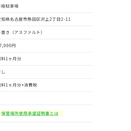
月極駐車場
愛知県名古屋市熱田区沢上2丁目2-11
平置き（アスファルト）
7,000円
賃料1ヶ月分
なし
賃料1ヶ月分+消費税
保管場所使用承諾証明書とは