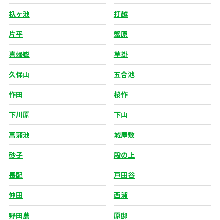
杁ヶ池
打越
片平
蟹原
喜婦嶽
草掛
久保山
五合池
作田
桜作
下川原
下山
菖蒲池
城屋敷
砂子
段の上
長配
戸田谷
仲田
西浦
野田農
原邸