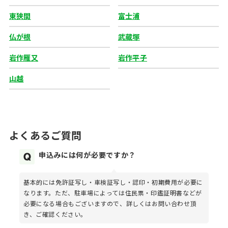
東狭間
富士浦
仏が根
武蔵塚
岩作雁又
岩作平子
山越
よくあるご質問
申込みには何が必要ですか？
基本的には免許証写し・車検証写し・認印・初期費用が必要に
なります。ただ、駐車場によっては住民票・印鑑証明書などが
必要になる場合もございますので、詳しくはお問い合わせ頂
き、ご確認ください。