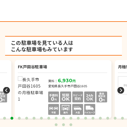
この駐車場を見ている人は
こんな駐車場もみています
FK戸田谷駐車場
月極
6,930
賃料：
円
愛知県長久手市戸田谷1605