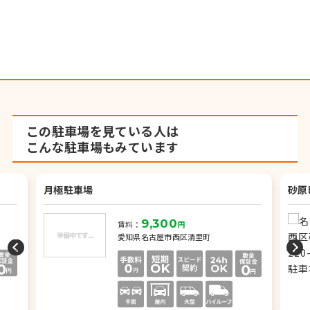
この駐車場を見ている人は
こんな駐車場もみています
月極駐車場
砂原
9,300
賃料：
円
愛知県名古屋市西区清里町