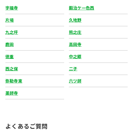
宇福寺
鍜治ケ一色西
片場
久地野
九之坪
熊之庄
鹿田
高田寺
徳重
中之郷
西之保
二子
弥勒寺東
六ツ師
薬師寺
よくあるご質問