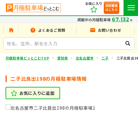
お気に入り
契約者様
はこちら
67,132
掲載中の月極駐車場
件
よくあるご質問
お問い合わせ
月極駐車場どっとこむTOP
愛知県
北名古屋市
二子
二子比良出19
二子比良出198の月極駐車場情報
お気に入りに追加