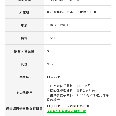
愛知県北名古屋市二子比良出198
所在地
平置き（砂利）
形態
5,550円
賃料
なし
敷金・保証金
なし
礼金
11,000円
手数料
・口座振替手数料：440円/月
・初回保証委託料：賃料1ヶ月分
その他費用
・書類事務手数料：2,200円※郵送契約希
望の場合
11,000円、3ヶ月間解約不可
保管場所使用承諾証明書
保管場所使用承諾証明書とは