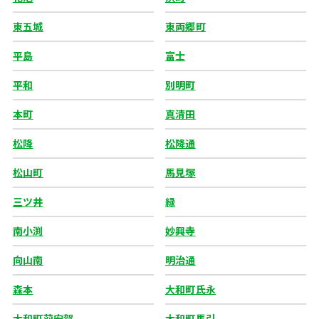
東五城
東両郷町
平島
富士
平和
別明町
本町
真清田
松降
松降通
松山町
馬見塚
三ツ井
緑
南小渕
妙興寺
向山南
明治通
森本
大和町氏永
大和町苅安賀
大和町馬引