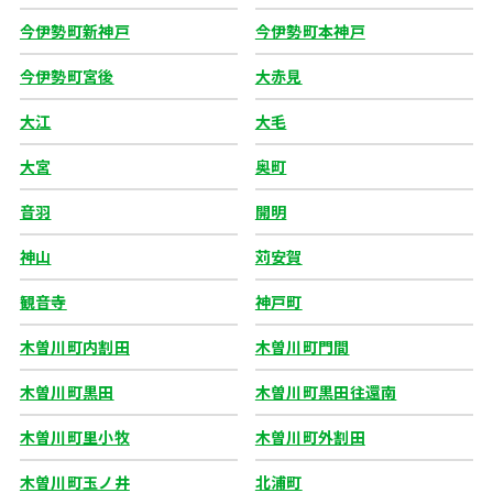
今伊勢町新神戸
今伊勢町本神戸
今伊勢町宮後
大赤見
大江
大毛
大宮
奥町
音羽
開明
神山
苅安賀
観音寺
神戸町
木曽川町内割田
木曽川町門間
木曽川町黒田
木曽川町黒田往還南
木曽川町里小牧
木曽川町外割田
木曽川町玉ノ井
北浦町