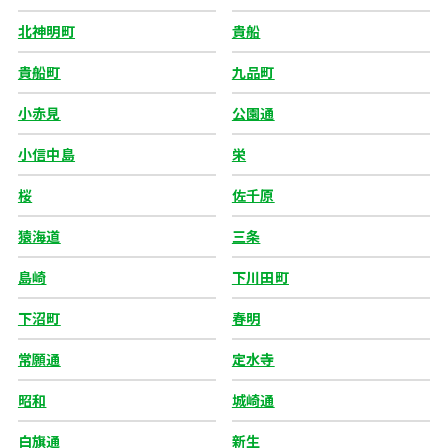
北神明町
貴船
貴船町
九品町
小赤見
公園通
小信中島
栄
桜
佐千原
猿海道
三条
島崎
下川田町
下沼町
春明
常願通
定水寺
昭和
城崎通
白旗通
新生