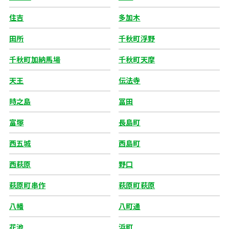
住吉
多加木
田所
千秋町浮野
千秋町加納馬場
千秋町天摩
天王
伝法寺
時之島
冨田
富塚
長島町
西五城
西島町
西萩原
野口
萩原町串作
萩原町萩原
八幡
八町通
花池
浜町