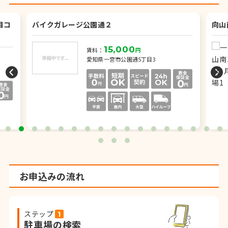
目コ
バイクガレージ公園通２
向山
15,000
賃料：
円
愛知県一宮市公園通5丁目3
お申込みの流れ
ステップ
駐車場の検索