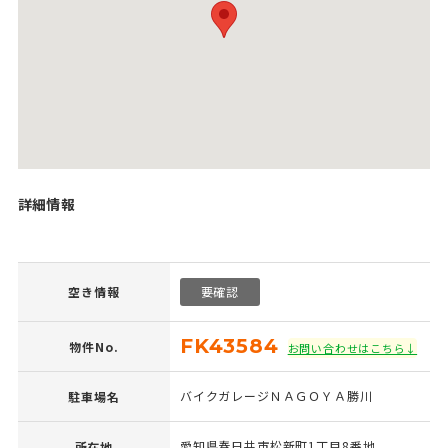
詳細情報
空き情報
要確認
FK43584
物件No.
お問い合わせはこちら↓
バイクガレージＮＡＧＯＹＡ勝川
駐車場名
愛知県春日井市松新町1丁目8番地
所在地