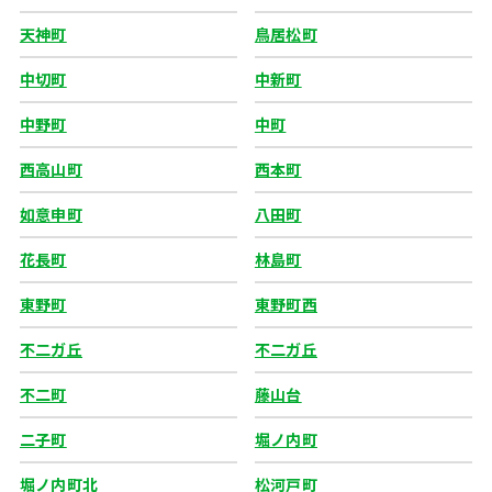
天神町
鳥居松町
中切町
中新町
中野町
中町
西高山町
西本町
如意申町
八田町
花長町
林島町
東野町
東野町西
不二ガ丘
不二ガ丘
不二町
藤山台
二子町
堀ノ内町
堀ノ内町北
松河戸町