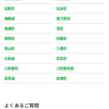
松新町
松本町
瑞穂通
南下原町
美濃町
宮町
御幸町
妙慶町
桃山町
八事町
大和通
弥生町
六軒屋町
六軒屋町西
若草通
割塚町
よくあるご質問