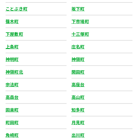
ことぶき町
坂下町
篠木町
下市場町
下屋敷町
十三塚町
上条町
庄名町
神明町
神領町
神領町北
関田町
宗法町
高座台
高森台
高山町
田楽町
知多町
町田町
月見町
角崎町
出川町