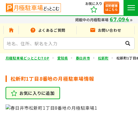
お気に入り
契約者様
はこちら
67,094
掲載中の月極駐車場
件
よくあるご質問
お問い合わせ
月極駐車場どっとこむTOP
愛知県
春日井市
松新町
松新町1丁目
松新町1丁目8番地の月極駐車場情報
お気に入りに追加