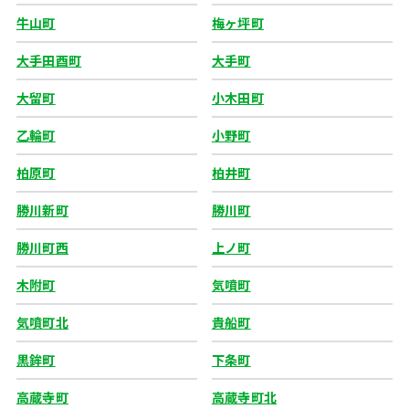
牛山町
梅ヶ坪町
大手田酉町
大手町
大留町
小木田町
乙輪町
小野町
柏原町
柏井町
勝川新町
勝川町
勝川町西
上ノ町
木附町
気噴町
気噴町北
貴船町
黒鉾町
下条町
高蔵寺町
高蔵寺町北