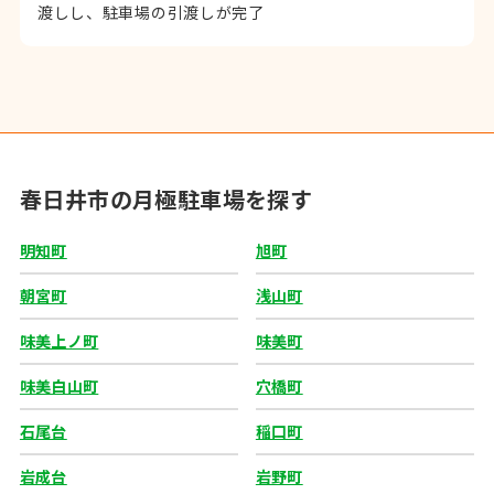
渡しし、駐車場の引渡しが完了
春日井市の月極駐車場を探す
明知町
旭町
朝宮町
浅山町
味美上ノ町
味美町
味美白山町
穴橋町
石尾台
稲口町
岩成台
岩野町