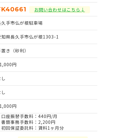
FK40661
お問い合わせはこちら↓
長久手市仏が根駐車場
愛知県長久手市仏が根1303-1
平置き（砂利）
1,000円
なし
なし
1,000円
・口座振替手数料：440円/月
・書類事務手数料：2,200円
・初回保証委託料：賃料1ヶ月分