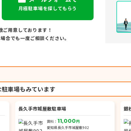
月極駐車場を探してもらう
数ご用意しております！
い場合でも
一度ご相談ください。
な駐車場もみています
長久手市城屋敷駐車場
銀
11,000
賃料：
円
愛知県長久手市城屋敷902