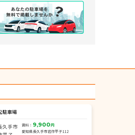
松駐車場
長久手山越駐
9,900
賃料：
円
賃
愛知県長久手市岩作平子112
愛