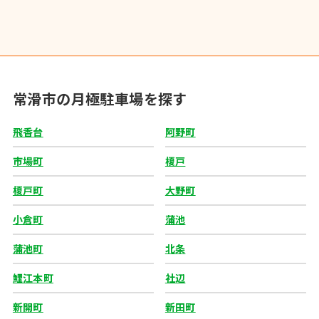
常滑市の月極駐車場を探す
飛香台
阿野町
市場町
榎戸
榎戸町
大野町
小倉町
蒲池
蒲池町
北条
鯉江本町
社辺
新開町
新田町