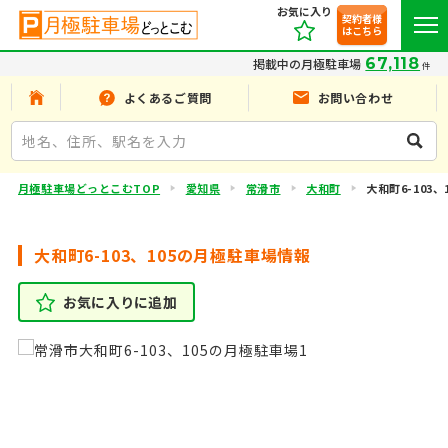
お気に入り
契約者様
はこちら
67,118
掲載中の月極駐車場
件
よくあるご質問
お問い合わせ
月極駐車場どっとこむTOP
愛知県
常滑市
大和町
大和町6-103、1
大和町6-103、105の月極駐車場情報
お気に入りに追加