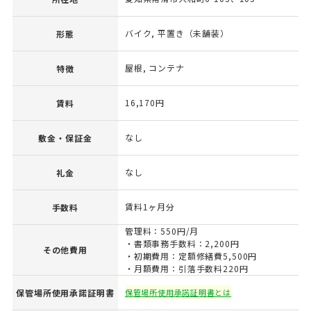
バイク, 平置き（未舗装）
形態
屋根, コンテナ
特徴
16,170円
賃料
なし
敷金・保証金
なし
礼金
賃料1ヶ月分
手数料
管理料：550円/月
・書類事務手数料：2,200円
その他費用
・初期費用：定額修繕費5,500円
・月額費用：引落手数料220円
保管場所使用承諾証明書
保管場所使用承諾証明書とは