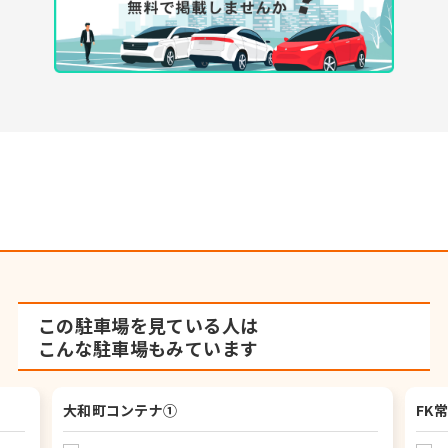
この駐車場を見ている人は
こんな駐車場もみています
大和町コンテナ①
FK