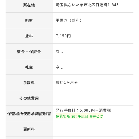
埼玉県さいたま市北区日進町1-845
所在地
平置き（砂利）
形態
7,150円
賃料
なし
敷金・保証金
なし
礼金
賃料1ヶ月分
手数料
その他費用
発行手数料：5,000円＋消費税
保管場所使用承諾証明書
保管場所使用承諾証明書とは
更新料