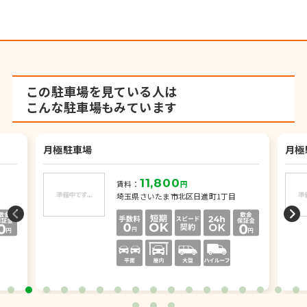
この駐車場を見ている人は
こんな駐車場もみています
月極駐車場
月極
11,800
賃料：
円
埼玉県さいたま市北区日進町1丁目