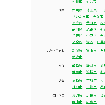
札幌市
仙台市
群馬県
埼玉県
千
関東
さいたま市
千葉市
足立区
荒川区
板
品川区
渋谷区
新
台東区
中央区
千
文京区
港区
目黒
新潟県
富山県
石
北陸・甲信越
新潟市
岐阜県
静岡県
愛
東海
静岡市
浜松市
名
滋賀県
京都府
大
近畿
神戸市
京都市
堺
鳥取県
島根県
岡
中国・四国
岡山市
広島市