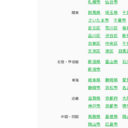
札幌市
仙台市
群馬県
埼玉県
千
関東
さいたま市
千葉市
足立区
荒川区
板
品川区
渋谷区
新
台東区
中央区
千
文京区
港区
目黒
新潟県
富山県
石
北陸・甲信越
新潟市
岐阜県
静岡県
愛
東海
静岡市
浜松市
名
滋賀県
京都府
大
近畿
神戸市
京都市
堺
鳥取県
島根県
岡
中国・四国
岡山市
広島市