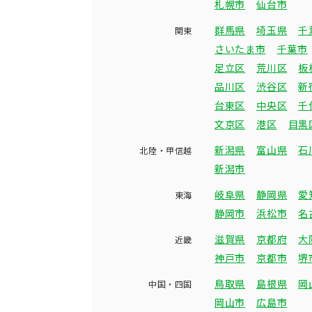
札幌市
仙台市
群馬県
埼玉県
千
関東
さいたま市
千葉市
足立区
荒川区
板
品川区
渋谷区
新
台東区
中央区
千
文京区
港区
目黒
新潟県
富山県
石
北陸・甲信越
新潟市
岐阜県
静岡県
愛
東海
静岡市
浜松市
名
滋賀県
京都府
大
近畿
神戸市
京都市
堺
鳥取県
島根県
岡
中国・四国
岡山市
広島市