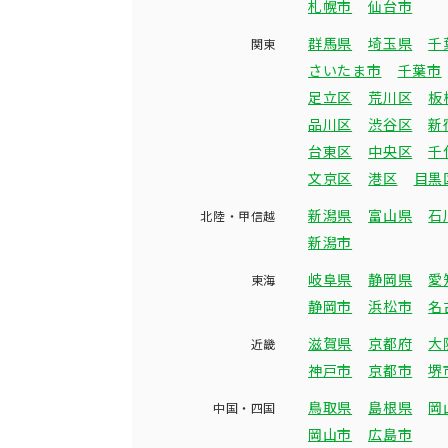
札幌市
仙台市
群馬県
埼玉県
千
関東
さいたま市
千葉市
足立区
荒川区
板
品川区
渋谷区
新
台東区
中央区
千
文京区
港区
目黒
新潟県
富山県
石
北陸・甲信越
新潟市
岐阜県
静岡県
愛
東海
静岡市
浜松市
名
滋賀県
京都府
大
近畿
神戸市
京都市
堺
鳥取県
島根県
岡
中国・四国
岡山市
広島市