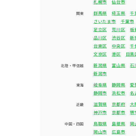
札幌市
仙台市
群馬県
埼玉県
千
関東
さいたま市
千葉市
足立区
荒川区
板
品川区
渋谷区
新
台東区
中央区
千
文京区
港区
目黒
新潟県
富山県
石
北陸・甲信越
新潟市
岐阜県
静岡県
愛
東海
静岡市
浜松市
名
滋賀県
京都府
大
近畿
神戸市
京都市
堺
鳥取県
島根県
岡
中国・四国
岡山市
広島市