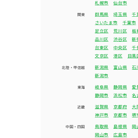
札幌市
仙台市
群馬県
埼玉県
千
関東
さいたま市
千葉市
足立区
荒川区
板
品川区
渋谷区
新
台東区
中央区
千
文京区
港区
目黒
新潟県
富山県
石
北陸・甲信越
新潟市
岐阜県
静岡県
愛
東海
静岡市
浜松市
名
滋賀県
京都府
大
近畿
神戸市
京都市
堺
鳥取県
島根県
岡
中国・四国
岡山市
広島市