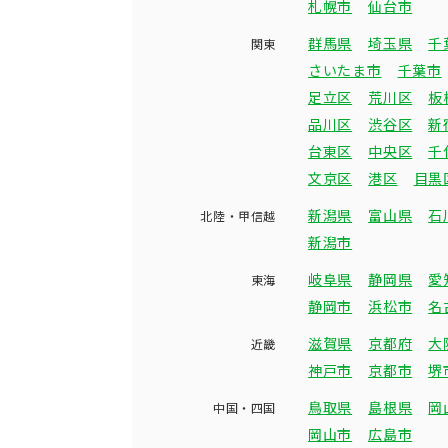
札幌市
仙台市
群馬県
埼玉県
千
関東
さいたま市
千葉市
足立区
荒川区
板
品川区
渋谷区
新
台東区
中央区
千
文京区
港区
目黒
新潟県
富山県
石
北陸・甲信越
新潟市
岐阜県
静岡県
愛
東海
静岡市
浜松市
名
滋賀県
京都府
大
近畿
神戸市
京都市
堺
鳥取県
島根県
岡
中国・四国
岡山市
広島市