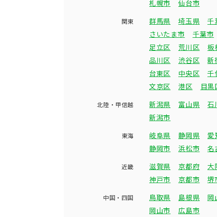
札幌市
仙台市
群馬県
埼玉県
千
関東
さいたま市
千葉市
足立区
荒川区
板
品川区
渋谷区
新
台東区
中央区
千
文京区
港区
目黒
新潟県
富山県
石
北陸・甲信越
新潟市
岐阜県
静岡県
愛
東海
静岡市
浜松市
名
滋賀県
京都府
大
近畿
神戸市
京都市
堺
鳥取県
島根県
岡
中国・四国
岡山市
広島市