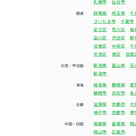
札幌市
仙台市
群馬県
埼玉県
千
関東
さいたま市
千葉市
足立区
荒川区
板
品川区
渋谷区
新
台東区
中央区
千
文京区
港区
目黒
新潟県
富山県
石
北陸・甲信越
新潟市
岐阜県
静岡県
愛
東海
静岡市
浜松市
名
滋賀県
京都府
大
近畿
神戸市
京都市
堺
鳥取県
島根県
岡
中国・四国
岡山市
広島市