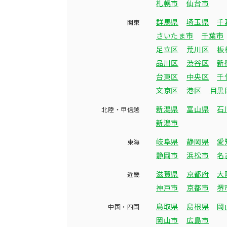
札幌市
仙台市
群馬県
埼玉県
千
関東
さいたま市
千葉市
足立区
荒川区
板
品川区
渋谷区
新
台東区
中央区
千
文京区
港区
目黒
新潟県
富山県
石
北陸・甲信越
新潟市
岐阜県
静岡県
愛
東海
静岡市
浜松市
名
滋賀県
京都府
大
近畿
神戸市
京都市
堺
鳥取県
島根県
岡
中国・四国
岡山市
広島市