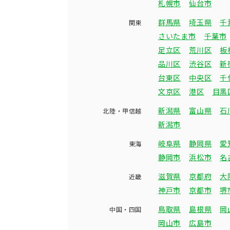
札幌市
仙台市
群馬県
埼玉県
千
関東
さいたま市
千葉市
足立区
荒川区
板
品川区
渋谷区
新
台東区
中央区
千
文京区
港区
目黒
新潟県
富山県
石
北陸・甲信越
新潟市
岐阜県
静岡県
愛
東海
静岡市
浜松市
名
滋賀県
京都府
大
近畿
神戸市
京都市
堺
鳥取県
島根県
岡
中国・四国
岡山市
広島市