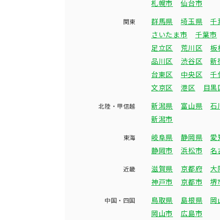
札幌市
仙台市
群馬県
埼玉県
千
関東
さいたま市
千葉市
足立区
荒川区
板
品川区
渋谷区
新
台東区
中央区
千
文京区
港区
目黒
新潟県
富山県
石
北陸・甲信越
新潟市
岐阜県
静岡県
愛
東海
静岡市
浜松市
名
滋賀県
京都府
大
近畿
神戸市
京都市
堺
鳥取県
島根県
岡
中国・四国
岡山市
広島市