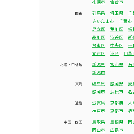
札幌市
仙台市
群馬県
埼玉県
千
関東
さいたま市
千葉市
足立区
荒川区
板
品川区
渋谷区
新
台東区
中央区
千
文京区
港区
目黒
新潟県
富山県
石
北陸・甲信越
新潟市
岐阜県
静岡県
愛
東海
静岡市
浜松市
名
滋賀県
京都府
大
近畿
神戸市
京都市
堺
鳥取県
島根県
岡
中国・四国
岡山市
広島市