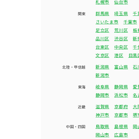
札幌市
仙台市
群馬県
埼玉県
千
関東
さいたま市
千葉市
足立区
荒川区
板
品川区
渋谷区
新
台東区
中央区
千
文京区
港区
目黒
新潟県
富山県
石
北陸・甲信越
新潟市
岐阜県
静岡県
愛
東海
静岡市
浜松市
名
滋賀県
京都府
大
近畿
神戸市
京都市
堺
鳥取県
島根県
岡
中国・四国
岡山市
広島市