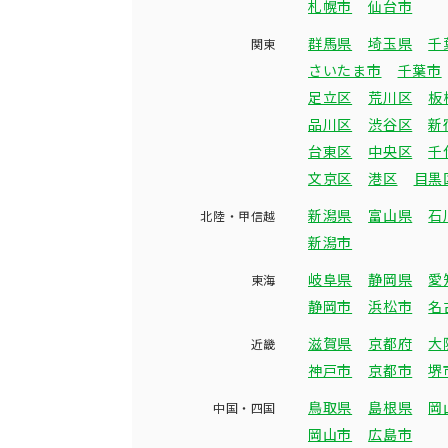
札幌市
仙台市
群馬県
埼玉県
千
関東
さいたま市
千葉市
足立区
荒川区
板
品川区
渋谷区
新
台東区
中央区
千
文京区
港区
目黒
新潟県
富山県
石
北陸・甲信越
新潟市
岐阜県
静岡県
愛
東海
静岡市
浜松市
名
滋賀県
京都府
大
近畿
神戸市
京都市
堺
鳥取県
島根県
岡
中国・四国
岡山市
広島市