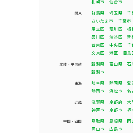
札幌市
仙台市
群馬県
埼玉県
千
関東
さいたま市
千葉市
足立区
荒川区
板
品川区
渋谷区
新
台東区
中央区
千
文京区
港区
目黒
新潟県
富山県
石
北陸・甲信越
新潟市
岐阜県
静岡県
愛
東海
静岡市
浜松市
名
滋賀県
京都府
大
近畿
神戸市
京都市
堺
鳥取県
島根県
岡
中国・四国
岡山市
広島市