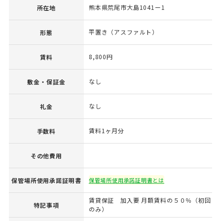
熊本県荒尾市大島1041ー1
所在地
平置き（アスファルト）
形態
8,800円
賃料
なし
敷金・保証金
なし
礼金
賃料1ヶ月分
手数料
その他費用
保管場所使用承諾証明書
保管場所使用承諾証明書とは
賃貸保証 加入要 月額賃料の５０％（初回
特記事項
のみ）