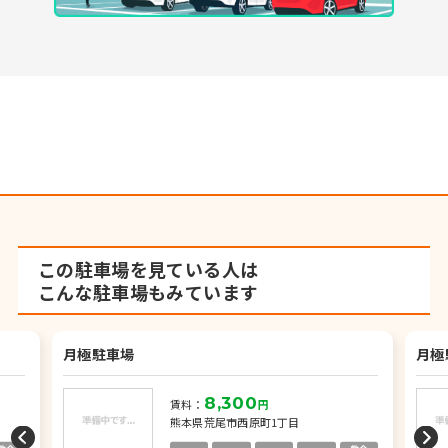
この駐車場を見ている人は
こんな駐車場もみています
月極駐車場
月極
8,300
賃料：
円
熊本県荒尾市西原町1丁目