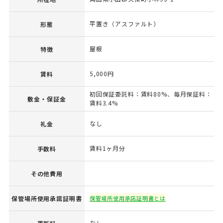
平置き（アスファルト）
形態
屋根
特徴
5,000円
賃料
初回保証委託料：賃料80%、毎月保証料：
敷金・保証金
賃料3.4%
なし
礼金
賃料1ヶ月分
手数料
その他費用
保管場所使用承諾証明書
保管場所使用承諾証明書とは
なし