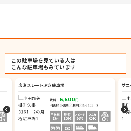
この駐車場を見ている人は
こんな駐車場もみています
広瀬スレートぶき駐車場
サニ
6,600
賃料：
円
岡山県小田郡矢掛町矢掛3161－2