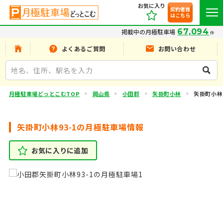
お気に入り
契約者様
はこちら
67,094
掲載中の月極駐車場
件
よくあるご質問
お問い合わせ
月極駐車場どっとこむTOP
岡山県
小田郡
矢掛町小林
矢掛町小林9
矢掛町小林93-1の月極駐車場情報
お気に入りに追加