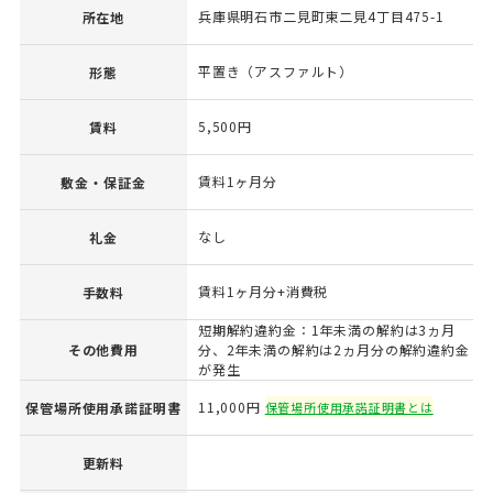
兵庫県明石市二見町東二見4丁目475-1
所在地
平置き（アスファルト）
形態
5,500円
賃料
賃料1ヶ月分
敷金・保証金
なし
礼金
賃料1ヶ月分+消費税
手数料
短期解約違約金：1年未満の解約は3ヵ月
その他費用
分、2年未満の解約は2ヵ月分の解約違約金
が発生
11,000円
保管場所使用承諾証明書
保管場所使用承諾証明書とは
更新料