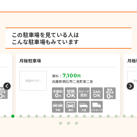
この駐車場を見ている人は
こんな駐車場もみています
月極駐車場
月極
7,100
賃料：
円
兵庫県明石市二見町東二見