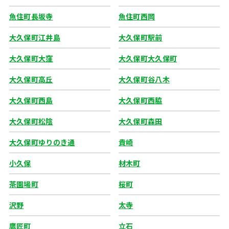
魚住町長坂寺
魚住町西岡
大久保町江井島
大久保町駅前
大久保町大窪
大久保町大久保町
大久保町高丘
大久保町谷八木
大久保町西島
大久保町西脇
大久保町松陰
大久保町森田
大久保町ゆりのき通
貴崎
小久保
材木町
茶園場町
桜町
沢野
太寺
鷹匠町
立石