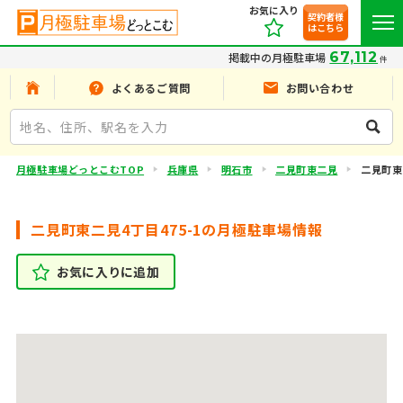
お気に入り
契約者様
はこちら
67,112
掲載中の月極駐車場
件
よくあるご質問
お問い合わせ
月極駐車場どっとこむTOP
兵庫県
明石市
二見町東二見
二見町東二
二見町東二見4丁目475-1の月極駐車場情報
お気に入りに追加