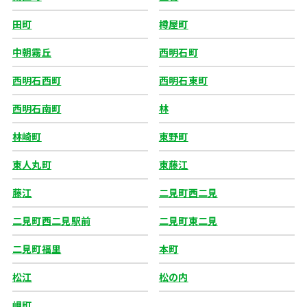
田町
樽屋町
中朝霧丘
西明石町
西明石西町
西明石東町
西明石南町
林
林崎町
東野町
東人丸町
東藤江
藤江
二見町西二見
二見町西二見駅前
二見町東二見
二見町福里
本町
松江
松の内
岬町