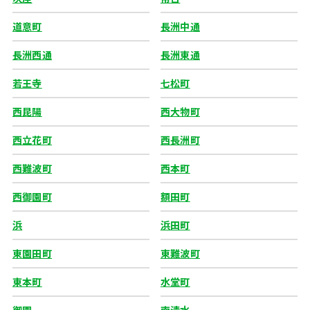
道意町
長洲中通
長洲西通
長洲東通
若王寺
七松町
西昆陽
西大物町
西立花町
西長洲町
西難波町
西本町
西御園町
額田町
浜
浜田町
東園田町
東難波町
東本町
水堂町