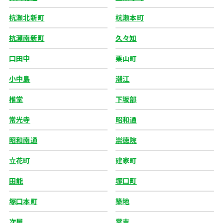
杭瀬北新町
杭瀬本町
杭瀬南新町
久々知
口田中
栗山町
小中島
潮江
椎堂
下坂部
常光寺
昭和通
昭和南通
崇徳院
立花町
建家町
田能
塚口町
塚口本町
築地
次屋
常吉