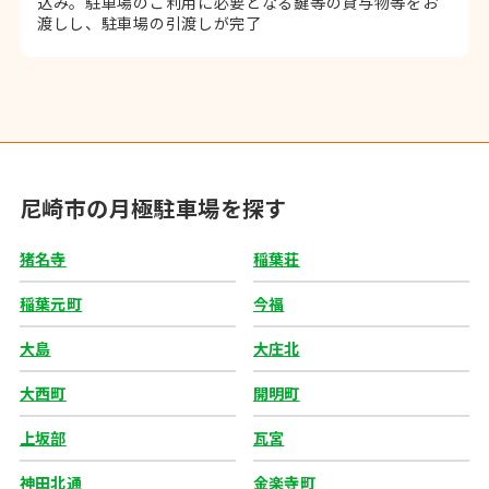
込み。
駐車場のご利用に必要となる鍵等の貸与物等をお
渡しし、駐車場の引渡しが完了
尼崎市の月極駐車場を探す
猪名寺
稲葉荘
稲葉元町
今福
大島
大庄北
大西町
開明町
上坂部
瓦宮
神田北通
金楽寺町