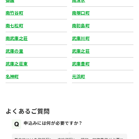
御園
南清水
南竹谷町
南塚口町
南七松町
南初島町
南武庫之荘
武庫川町
武庫の里
武庫之荘
武庫之荘東
武庫豊町
名神町
元浜町
よくあるご質問
申込みには何が必要ですか？