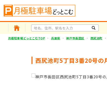
月極駐車場どっとこむTOP
兵庫県
神戸市長田区
西尻池町
西尻池町5丁目3番20号