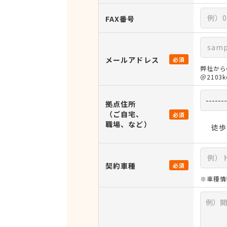
FAX番号
メールアドレス
必須
弊社から
＠210
拠点住所
（ご自宅、
必須
職場、など）
徒歩
契約車種
必須
※車種情