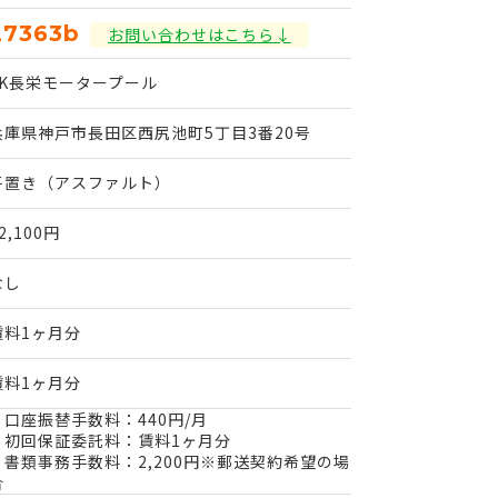
27363b
お問い合わせはこちら↓
FK長栄モータープール
兵庫県神戸市長田区西尻池町5丁目3番20号
平置き（アスファルト）
2,100円
なし
賃料1ヶ月分
賃料1ヶ月分
・口座振替手数料：440円/月
・初回保証委託料：賃料1ヶ月分
・書類事務手数料：2,200円※郵送契約希望の場
合