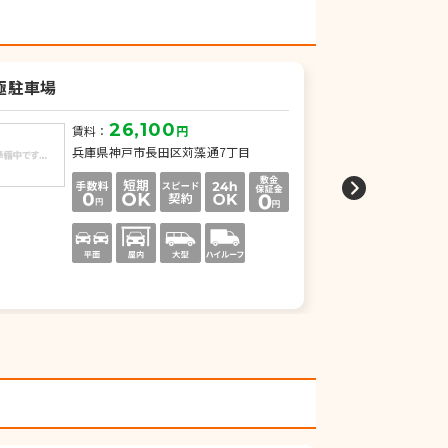
極駐車場
トラストパーク
26,100
賃料：
円
賃
兵庫県神戸市長田区苅藻通7丁目
兵