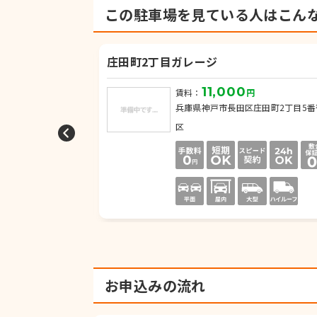
この駐車場を見ている人は
こん
庄田町2丁目ガレージ
11,000
円
賃料：
円
海運町7丁目
兵庫県神戸市長田区庄田町2丁目5番
区
お申込みの流れ