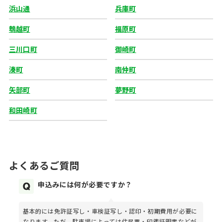
浜山通
兵庫町
鵯越町
福原町
三川口町
御崎町
湊町
南仲町
矢部町
夢野町
和田崎町
よくあるご質問
申込みには何が必要ですか？
基本的には免許証写し・車検証写し・認印・初期費用が必要に
なります。ただ、駐車場によっては住民票・印鑑証明書などが