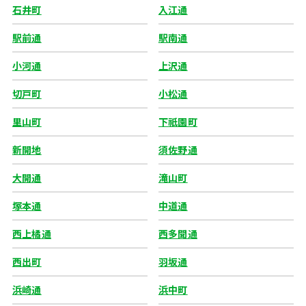
石井町
入江通
駅前通
駅南通
小河通
上沢通
切戸町
小松通
里山町
下祇園町
新開地
須佐野通
大開通
滝山町
塚本通
中道通
西上橘通
西多聞通
西出町
羽坂通
浜崎通
浜中町