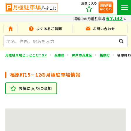
お気に入り
契約者様
はこちら
67,132
掲載中の月極駐車場
件
よくあるご質問
お問い合わせ
月極駐車場どっとこむTOP
兵庫県
神戸市兵庫区
福原町
福原町15
福原町15－12の月極駐車場情報
お気に入りに追加