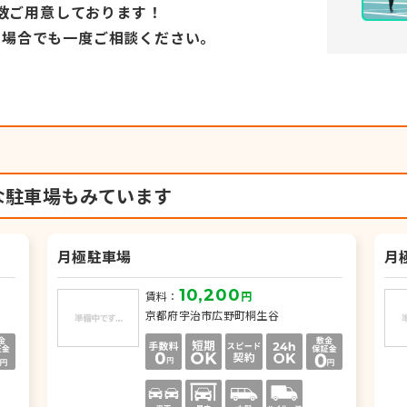
数ご用意しております！
い場合でも
一度ご相談ください。
な駐車場もみています
月極駐車場
月
10,200
賃料：
円
京都府宇治市広野町桐生谷