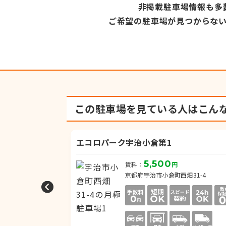
非掲載駐車場情報も多
ご希望の駐車場が見つからな
この駐車場を見ている人は
こん
エコロパーク宇治小倉第1
5,500
円
賃料：
円
一ノ坪1丁目
京都府宇治市小倉町西畑31-4