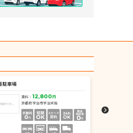
極駐車場
伊勢田月極駐
12,800
賃料：
円
賃
京都府宇治市宇治米阪
京