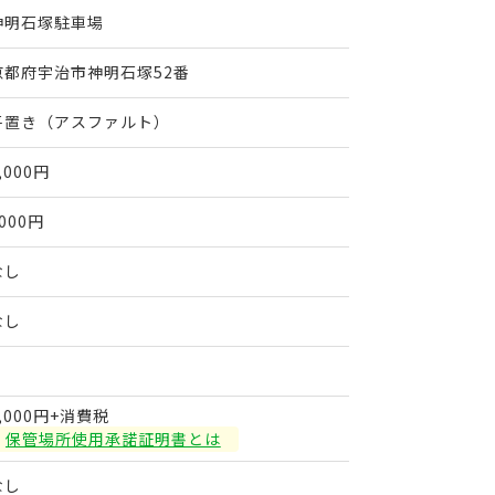
神明石塚駐車場
京都府宇治市神明石塚52番
平置き（アスファルト）
,000円
000円
なし
なし
,000円+消費税
保管場所使用承諾証明書とは
なし