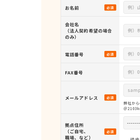
お名前
必須
会社名
（法人契約希望の場合
のみ）
電話番号
必須
FAX番号
メールアドレス
必須
弊社から
＠210
拠点住所
（ご自宅、
必須
職場、など）
徒歩