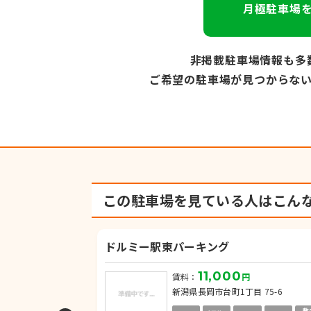
月極駐車場
非掲載駐車場情報も多
ご希望の駐車場が見つからな
この駐車場を見ている人は
こん
ドルミー駅東パーキング
11,000
円
賃料：
円
-21
新潟県長岡市台町1丁目 75-6