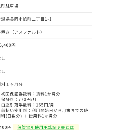
旭町駐車場
新潟県長岡市旭町二丁目1-1
平置き（アスファルト）
5,400円
なし
なし
賃料１ヶ月分
・初回保証委託料：賃料1か月分
・保証料：770円/月
・口座引落手数料：165円/月
・前払い使用料：利用開始日から月末までの使
用料(日数分) ＋ 使用料1ヶ月分
400円
保管場所使用承諾証明書とは