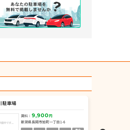
川駐車場
台町１丁目駐
9,900
賃料：
円
賃
新潟県長岡市旭町一丁目1-6
新