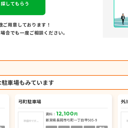
を探してもらう
数ご用意しております！
い場合でも
一度ご相談ください。
な駐車場もみています
弓町駐車場
外
12,100
賃料：
円
新潟県長岡市弓町一丁目甲505-9