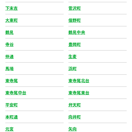
下末吉
菅沢町
大東町
佃野町
鶴見
鶴見中央
寺谷
豊岡町
仲通
生麦
馬場
浜町
東寺尾
東寺尾北台
東寺尾中台
東寺尾東台
平安町
弁天町
本町通
向井町
元宮
矢向