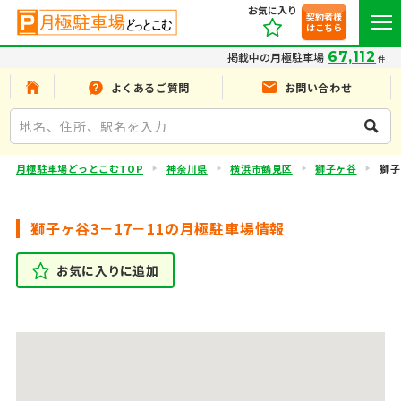
お気に入り
契約者様
はこちら
67,112
掲載中の月極駐車場
件
よくあるご質問
お問い合わせ
月極駐車場どっとこむTOP
神奈川県
横浜市鶴見区
獅子ヶ谷
獅子
獅子ヶ谷3－17－11の月極駐車場情報
お気に入りに追加