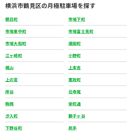
横浜市鶴見区の月極駐車場を探す
朝日町
市場下町
市場東中町
市場富士見町
市場大和町
潮田町
江ヶ崎町
小野町
梶山
上末吉
上の宮
寛政町
岸谷
北寺尾
駒岡
栄町通
汐入町
獅子ヶ谷
下野谷町
尻手