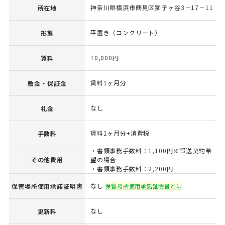
神奈川県横浜市鶴見区獅子ヶ谷3－17－11
所在地
平置き（コンクリート）
形態
10,000円
賃料
賃料1ヶ月分
敷金・保証金
なし
礼金
賃料1ヶ月分+消費税
手数料
・書類事務手数料：1,100円※郵送契約希
その他費用
望の場合
・書類事務手数料：2,200円
なし
保管場所使用承諾証明書
保管場所使用承諾証明書とは
なし
更新料