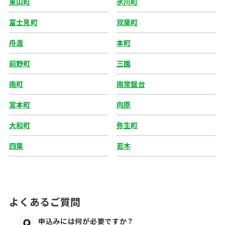
東山町
氷川町
富士見町
双葉町
舟渡
本町
前野町
三園
南町
南常盤台
宮本町
向原
大和町
弥生町
四葉
若木
よくあるご質問
申込みには何が必要ですか？