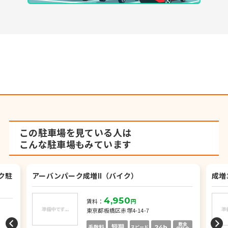
この駐車場を見ている人は
こんな駐車場もみています
ク駐
アーバンパーク成増Ⅱ（バイク）
成増
4,950
賃料：
円
東京都板橋区赤塚4-14-7