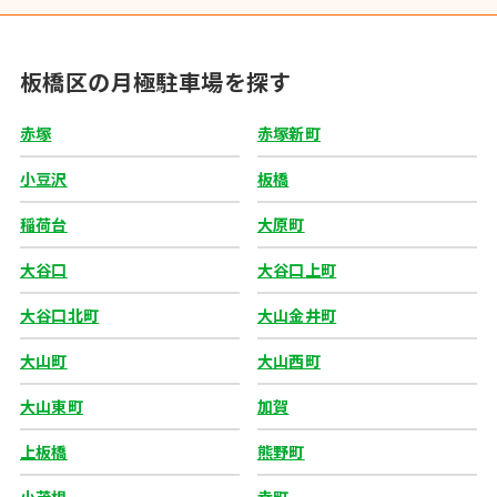
板橋区の月極駐車場を探す
赤塚
赤塚新町
小豆沢
板橋
稲荷台
大原町
大谷口
大谷口上町
大谷口北町
大山金井町
大山町
大山西町
大山東町
加賀
上板橋
熊野町