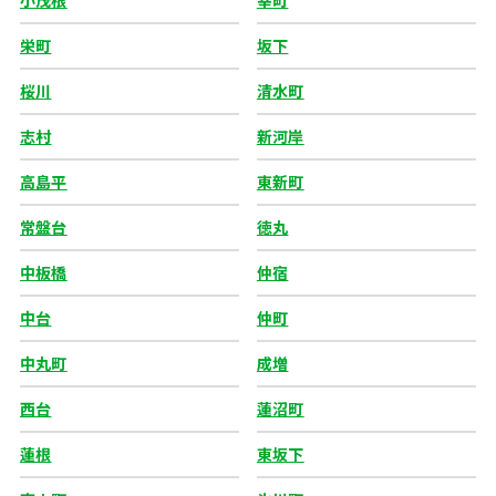
小茂根
幸町
栄町
坂下
桜川
清水町
志村
新河岸
高島平
東新町
常盤台
徳丸
中板橋
仲宿
中台
仲町
中丸町
成増
西台
蓮沼町
蓮根
東坂下