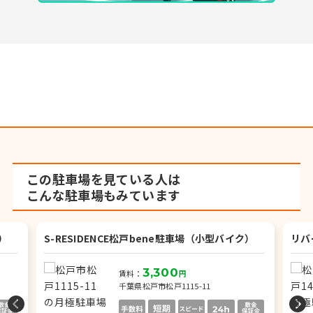
この駐車場を見ている人は
こんな駐車場もみています
ク）
S-RESIDENCE松戸bene駐車場（小型バイク）
リバ
3,300
賃料：
円
千葉県松戸市松戸1115-11