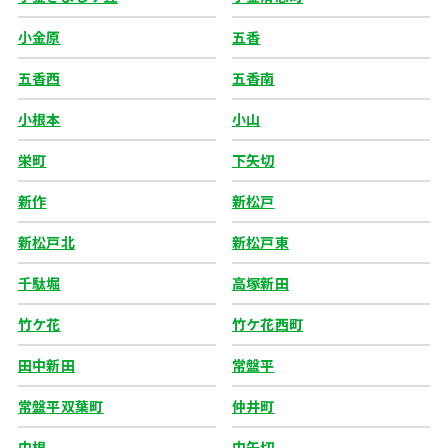
小金原
五香
五香西
五香南
小根本
小山
栄町
下矢切
新作
新松戸
新松戸北
新松戸東
千駄堀
高塚新田
竹ケ花
竹ケ花西町
田中新田
常盤平
常盤平双葉町
仲井町
中根
中矢切