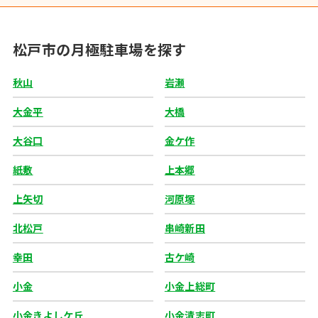
松戸市の月極駐車場を探す
秋山
岩瀬
大金平
大橋
大谷口
金ケ作
紙敷
上本郷
上矢切
河原塚
北松戸
串崎新田
幸田
古ケ崎
小金
小金上総町
小金きよしケ丘
小金清志町