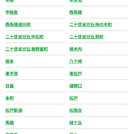
中和倉
西馬橋
西馬橋相川町
二十世紀が丘柿の木町
二十世紀が丘中松町
二十世紀が丘萩町
二十世紀が丘美野里町
根木内
根本
八ケ崎
東平賀
東松戸
日暮
樋野口
本町
松戸
松戸新田
松飛台
馬橋
緑ケ丘