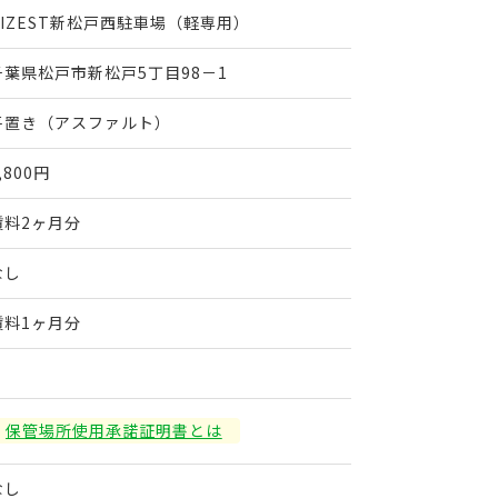
RIZEST新松戸西駐車場（軽専用）
千葉県松戸市新松戸5丁目98－1
平置き（アスファルト）
,800円
賃料2ヶ月分
なし
賃料1ヶ月分
保管場所使用承諾証明書とは
なし