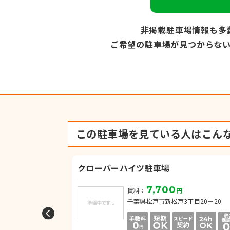
非掲載駐車場情報も多
ご希望の駐車場が見つからな
この駐車場を見ている人は
こん
クローバーハイツ駐車場
7,700
円
賃料：
円
3丁目
千葉県松戸市新松戸3丁目20－20