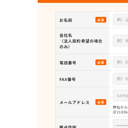
お名前
必須
会社名
（法人契約希望の場合
のみ）
電話番号
必須
FAX番号
メールアドレス
必須
弊社から
＠210
拠点住所