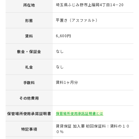
埼玉県ふじみ野市上福岡4丁目14－20
所在地
平置き（アスファルト）
形態
6,600円
賃料
なし
敷金・保証金
なし
礼金
賃料1ヶ月分
手数料
その他費用
保管場所使用承諾証明書
保管場所使用承諾証明書とは
賃貸保証 加入要 初回保証料：賃料の１０
特記事項
０％