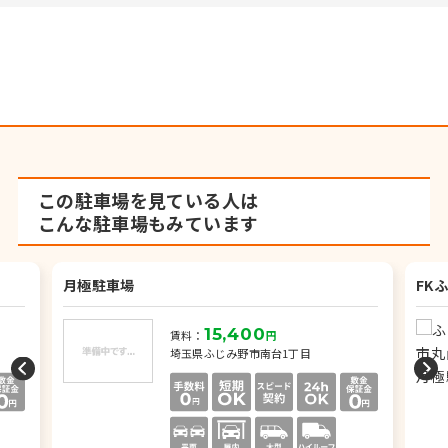
この駐車場を見ている人は
こんな駐車場もみています
月極駐車場
FK
15,400
賃料：
円
埼玉県ふじみ野市南台1丁目