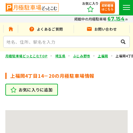
お気に入り
契約者様
はこちら
67,154
掲載中の月極駐車場
件
よくあるご質問
お問い合わせ
月極駐車場どっとこむTOP
埼玉県
ふじみ野市
上福岡
上福岡4丁目
上福岡4丁目14－20の月極駐車場情報
お気に入りに追加