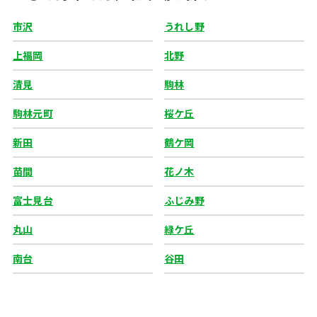
市沢
うれし野
上福岡
北野
清見
駒林
駒林元町
桜ケ丘
新田
鶴ケ岡
苗間
花ノ木
富士見台
ふじみ野
丸山
緑ケ丘
南台
谷田