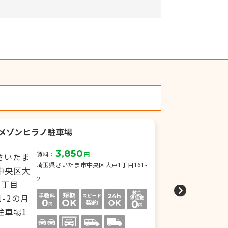
Kメゾンヒラノ駐車場
コーポヒルタ(
3,850
賃料：
円
賃
埼玉県さいたま市中央区大戸1丁目161-
埼
2