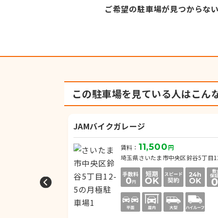
ご希望の駐車場が見つからな
この駐車場を見ている人は
こん
柏町
JAMバイクガレージ
11,500
円
賃料：
円
-8
埼玉県さいたま市中央区鈴谷5丁目12