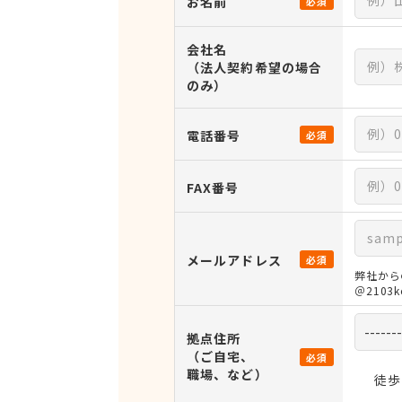
お名前
必須
会社名
（法人契約希望の場合
のみ）
電話番号
必須
FAX番号
メールアドレス
必須
弊社から
＠210
拠点住所
（ご自宅、
必須
職場、など）
徒歩