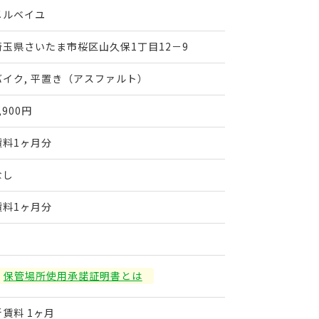
メルベイユ
埼玉県さいたま市桜区山久保1丁目12－9
バイク, 平置き（アスファルト）
,900円
賃料1ヶ月分
なし
賃料1ヶ月分
保管場所使用承諾証明書とは
新賃料 1ヶ月