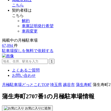
こちら
契約者様は
こちら
解約
車庫証明発行希望
車両変更
掲載中の月極駐車場
67,094
件
駐車場探し
を無料で依頼する
よくあるご質問
お問い合わせ
月極駐車場どっとこむTOP
埼玉県
越谷市
蒲生寿町
蒲生寿町27
蒲生寿町2707番1の月極駐車場情報
お気に入りに追加