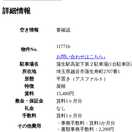
詳細情報
空き情報
要確認
11771b
物件No.
お問い合わせはこちら↓
駐車場名
蒲生駅高架下第２駐車場(1台駐車区
所在地
埼玉県越谷市蒲生寿町2707番1
形態
平置き（アスファルト）
特徴
屋根
賃料
15,400円
敷金・保証金
賃料1ヶ月分
礼金
なし
手数料
賃料1ヶ月分
・事務手数料：賃料1か月分
その他費用
・書類事務手数料：2,200円