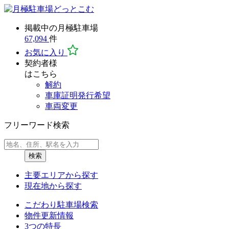
掲載中の月極駐車場
67,094
件
お気に入り
契約者様
はこちら
解約
車庫証明発行希望
車両変更
フリーワード検索
検索
主要エリア
から探す
現在地
から探す
こだわり駐車場検索
物件更新情報
3つの特長