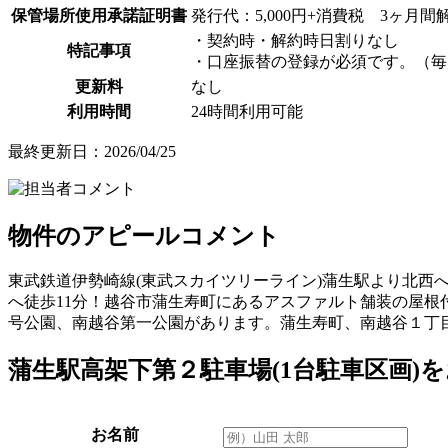
保管場所使用承諾証明書
発行代：5,000円+消費税 3ヶ月
・契約時・解約時日割りなし
特記事項
・口座振替の登録が必須です。（毎
更新料
なし
利用時間
24時間利用可能
最終更新日：2026/04/25
物件のアピールコメント
東武鉄道伊勢崎線(東武スカイツリーライン)蒲生駅より北西へ
へ徒歩11分！越谷市蒲生寿町にあるアスファルト舗装の屋根
号公園、南越谷第一公園があります。蒲生寿町、南越谷１丁
蒲生駅高架下第２駐車場(1台駐車区画)
お名前