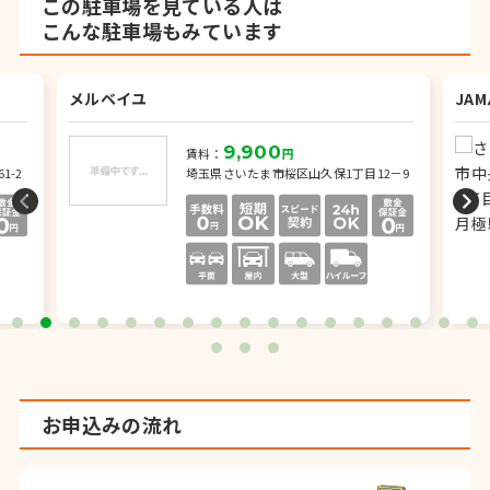
この駐車場を見ている人は
こんな駐車場もみています
メルベイユ
JA
9,900
賃料：
円
1-2
埼玉県さいたま市桜区山久保1丁目12－9
お申込みの流れ