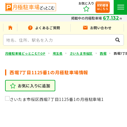
お気に入り
契約者様
はこちら
67,132
掲載中の月極駐車場
件
よくあるご質問
お問い合わせ
月極駐車場どっとこむTOP
埼玉県
さいたま市桜区
西堀
西堀7丁目
西堀7丁目1125番1の月極駐車場情報
お気に入りに追加