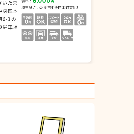
8,000
賃料：
円
賃
埼玉県さいたま市中央区本町東6-3
埼