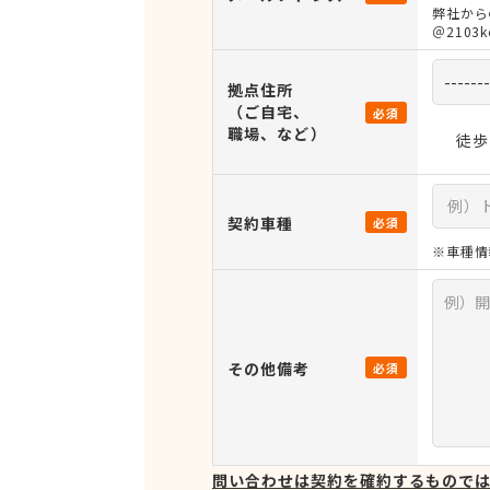
弊社から
＠210
拠点住所
（ご自宅、
必須
職場、など）
徒歩
契約車種
必須
※車種情
その他備考
必須
問い合わせは契約を確約するもので