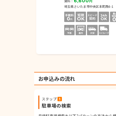
6,600
円
賃料：
円
区三橋3-232-8
埼玉県さいたま市中央区本町西6-1
お申込みの流れ
ステップ
駐車場の検索
月極駐車場検索を以下2パターンの方法から