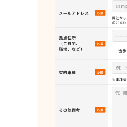
メールアドレス
必須
弊社から
＠210
拠点住所
（ご自宅、
必須
職場、など）
徒歩
契約車種
必須
※車種情
その他備考
必須