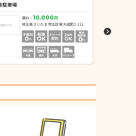
池駐車場
ふじみ野Ｔ＆
10,000
賃料：
円
賃
埼玉県さいたま市北区東大成町2-111
埼