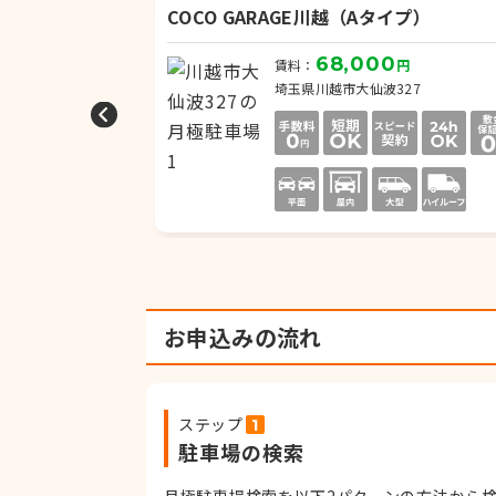
場
COCO GARAGE川越（Aタイプ）
68,000
円
賃料：
円
目8-5
埼玉県川越市大仙波327
お申込みの流れ
ステップ
駐車場の検索