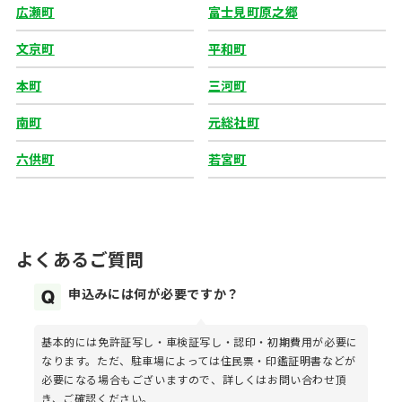
広瀬町
富士見町原之郷
文京町
平和町
本町
三河町
南町
元総社町
六供町
若宮町
よくあるご質問
申込みには何が必要ですか？
基本的には免許証写し・車検証写し・認印・初期費用が必要に
なります。ただ、駐車場によっては住民票・印鑑証明書などが
必要になる場合もございますので、詳しくはお問い合わせ頂
き、ご確認ください。