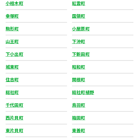
小相木町
紅雲町
幸塚町
国領町
駒形町
小屋原町
山王町
下沖町
下小出町
下新田町
城東町
昭和町
住吉町
関根町
総社町
総社町植野
千代田町
鳥羽町
西片貝町
箱田町
東片貝町
東善町