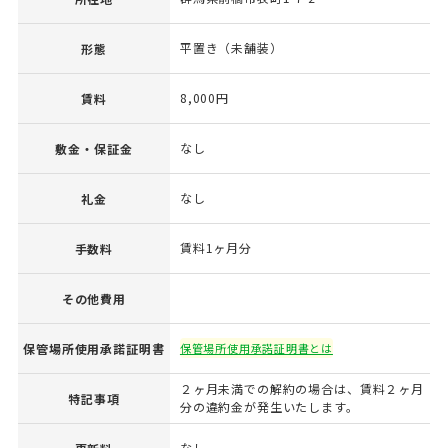
平置き（未舗装）
形態
8,000円
賃料
なし
敷金・保証金
なし
礼金
賃料1ヶ月分
手数料
その他費用
保管場所使用承諾証明書
保管場所使用承諾証明書とは
２ヶ月未満での解約の場合は、賃料２ヶ月
特記事項
分の違約金が発生いたします。
なし