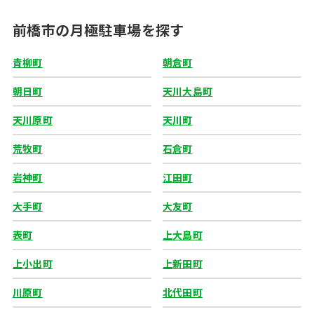
前橋市の月極駐車場を探す
青柳町
朝倉町
朝日町
天川大島町
天川原町
天川町
荒牧町
石倉町
岩神町
江田町
大手町
大友町
表町
上大島町
上小出町
上新田町
川原町
北代田町