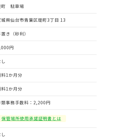
堤町 駐車場
宮城県仙台市青葉区堤町3丁目 13
平置き（砂利）
,000円
なし
賃料1か月分
賃料1か月分
書類事務手数料：2,200円
保管場所使用承諾証明書とは
なし