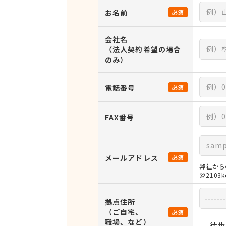
お名前
必須
会社名
（法人契約希望の場合
のみ）
電話番号
必須
FAX番号
メールアドレス
必須
弊社から
＠210
拠点住所
（ご自宅、
必須
職場、など）
徒歩