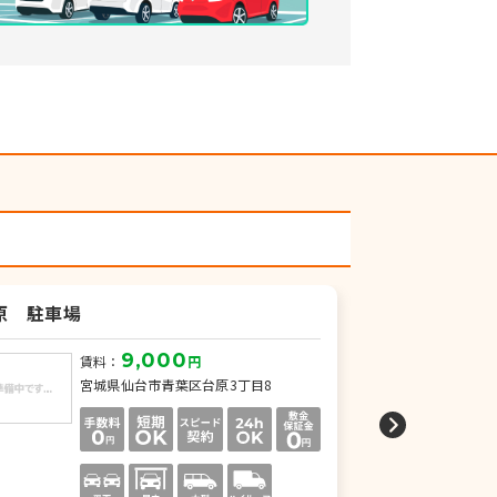
原 駐車場
月極駐車場
9,000
賃料：
円
賃
宮城県仙台市青葉区台原3丁目8
宮