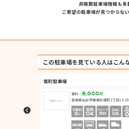
非掲載駐車場情報も多
ご希望の駐車場が見つからな
この駐車場を見ている人は
こん
堤町駐車場
8,000
円
賃料：
円
堤通雨宮町4
宮城県仙台市青葉区堤町3丁目13-29