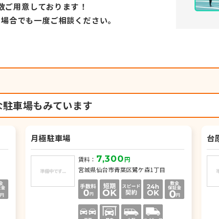
数ご用意しております！
い場合でも
一度ご相談ください。
な駐車場もみています
月極駐車場
台
7,300
賃料：
円
宮城県仙台市青葉区鷺ケ森1丁目