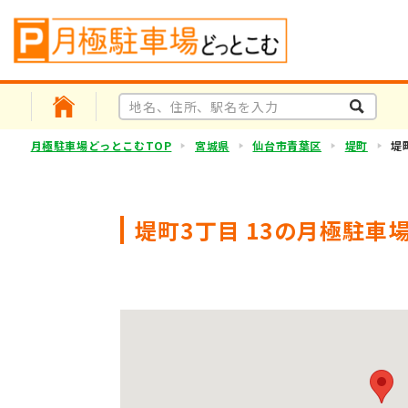
月極駐車場どっとこむTOP
宮城県
仙台市青葉区
堤町
堤
堤町3丁目 13の月極駐車