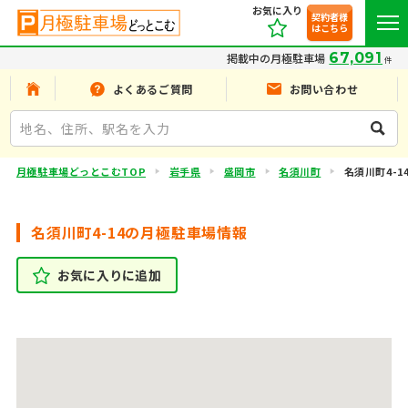
お気に入り
契約者様
はこちら
67,091
掲載中の月極駐車場
件
よくあるご質問
お問い合わせ
月極駐車場どっとこむTOP
岩手県
盛岡市
名須川町
名須川町4-1
名須川町4-14の月極駐車場情報
お気に入りに追加