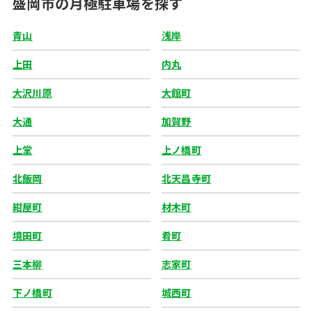
盛岡市の月極駐車場を探す
青山
浅岸
上田
内丸
大沢川原
大館町
大通
加賀野
上堂
上ノ橋町
北飯岡
北天昌寺町
紺屋町
材木町
境田町
肴町
三本柳
志家町
下ノ橋町
城西町