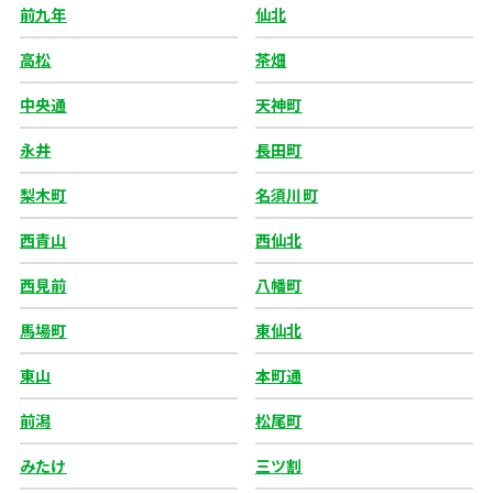
前九年
仙北
高松
茶畑
中央通
天神町
永井
長田町
梨木町
名須川町
西青山
西仙北
西見前
八幡町
馬場町
東仙北
東山
本町通
前潟
松尾町
みたけ
三ツ割