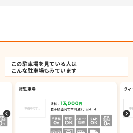
この駐車場を見ている人は
こんな駐車場もみています
貸駐車場
ヴィ
13,000
賃料：
円
岩手県盛岡市本町通2丁目4－4