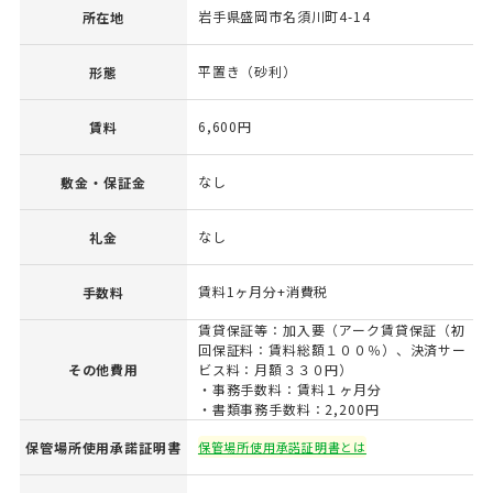
岩手県盛岡市名須川町4-14
所在地
平置き（砂利）
形態
6,600円
賃料
なし
敷金・保証金
なし
礼金
賃料1ヶ月分+消費税
手数料
賃貸保証等：加入要（アーク賃貸保証（初
回保証料：賃料総額１００％）、決済サー
その他費用
ビス料：月額３３０円）
・事務手数料：賃料１ヶ月分
・書類事務手数料：2,200円
保管場所使用承諾証明書
保管場所使用承諾証明書とは