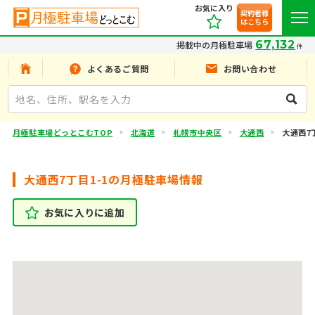
お気に入り
契約者様
はこちら
67,132
掲載中の月極駐車場
件
よくあるご質問
お問い合わせ
月極駐車場どっとこむTOP
北海道
札幌市中央区
大通西
大通西7丁
大通西7丁目1-1の月極駐車場情報
お気に入りに追加