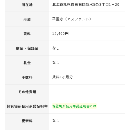
北海道札幌市白石区菊水5条3丁目1－20
所在地
平置き（アスファルト）
形態
15,400円
賃料
なし
敷金・保証金
なし
礼金
賃料1ヶ月分
手数料
その他費用
保管場所使用承諾証明書
保管場所使用承諾証明書とは
なし
更新料