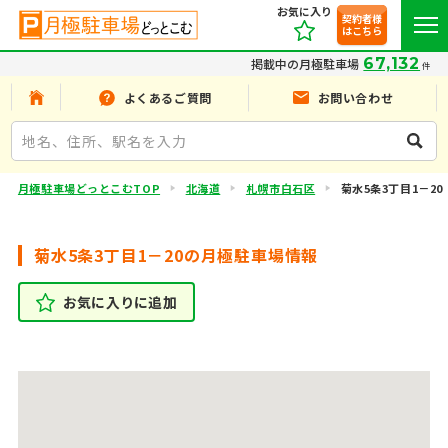
お気に入り
契約者様
はこちら
67,132
掲載中の月極駐車場
件
よくあるご質問
お問い合わせ
月極駐車場どっとこむTOP
北海道
札幌市白石区
菊水5条3丁目1－20
菊水5条3丁目1－20の月極駐車場情報
お気に入りに追加