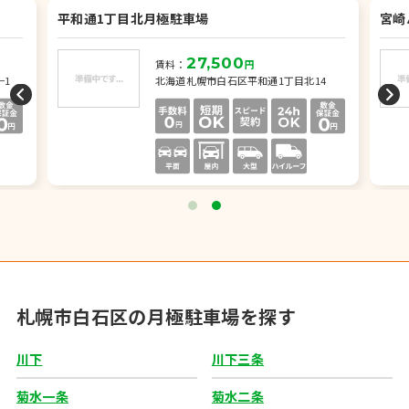
平和通1丁目北月極駐車場
宮崎
27,500
賃料：
円
−1
北海道札幌市白石区平和通1丁目北14
札幌市白石区の月極駐車場を探す
川下
川下三条
菊水一条
菊水二条