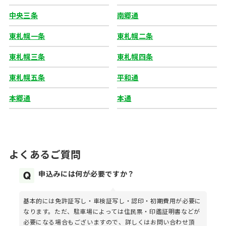
中央三条
南郷通
東札幌一条
東札幌二条
東札幌三条
東札幌四条
東札幌五条
平和通
本郷通
本通
よくあるご質問
申込みには何が必要ですか？
基本的には免許証写し・車検証写し・認印・初期費用が必要に
なります。ただ、駐車場によっては住民票・印鑑証明書などが
必要になる場合もございますので、詳しくはお問い合わせ頂